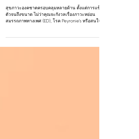
ทางเลือกการเสริมสมรรถภาพน้อง
ชาย ทั้งแบบผ่าตัด และโดยไม่พึ่ง
การผ่าตัด
สุขภาวะองคชาตครอบคลุมหลายด้าน ตั้งแต่การแข็ง
ตัวจนถึงขนาด ไม่ว่าคุณจะกังวลเรื่องภาวะหย่อน
สมรรถภาพทางเพศ (ED), โรค Peyronie’s หรือสนใจ
ในการเพิ่มขนาด ปัจจุบันมีทางเลือกการรักษาที่หลาก
หลาย บทความนี้จะสำรวจวิธีแก้ปัญหาทั้งแบบไม่
ผ่าตัด (เช่น ยา, คลื่นกระแทก) และทางเลือกการผ่าตัด
(เช่น การใส่อวัยวะเพศเทียม) เพื่อช่วยให้คุณเข้าใจ
และเลือกวิธีที่เหมาะสมที่สุด