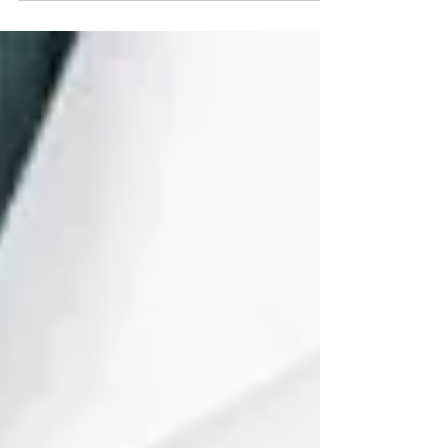
ตั้งครรภ์โดยไม่ตั้งใจออกไป สามารถนำไปสู่ความ
มั่นใจทางเพศ (sexual confidence) และความใกล้ชิด
(intimacy) ที่ดีขึ้น บทความนี้จะมาไขข้อข้องใจว่า
ทำไมเซ็กส์ถึงดีขึ้นได้ และยืนยันว่ามันไม่ส่งผลกระทบ
ต่อ ฮอร์โมนเทสโทสเตอโรน (testosterone) เลย