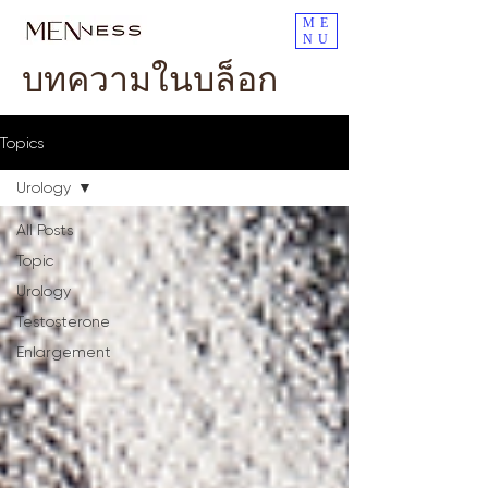
ME
NU
บทความในบล็อก
Topics
Urology
All Posts
Topic
Urology
Testosterone
Enlargement