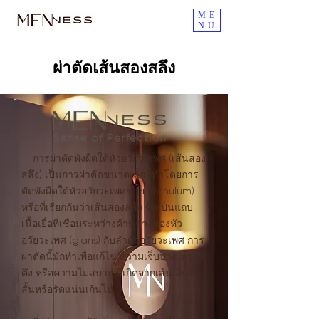
ME
NU
ผ่าตัดเส้นสองสลึง
การผ่าตัดพังผืดใต้หัวอวัยวะเพศ (เส้นสอง
สลึง) เป็นการผ่าตัดขนาดเล็กที่ทำโดยการ
ตัดพังผืดใต้หัวอวัยวะเพศชาย (frenulum)
หรือที่เรียกกันว่าเส้นสองสลึง ซึ่งเป็นแถบ
เนื้อเยื่อที่เชื่อมระหว่างด้านล่างของหัว
อวัยวะเพศ (glans) กับลำตัวอวัยวะเพศ การ
ผ่าตัดนี้มักทำเพื่อแก้ไข ความเจ็บปวด ความ
ตึง หรือความไม่สบาย ที่เกิดจากเส้นเอ็นที่
สั้นหรือรัดแน่นเกินไป