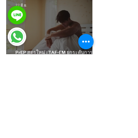
22 มิ.ย.
PrEP สูตรใหม่ : TAF-EM ยกระดับการ
ป้องกัน HIV ที่ดีต่อสุขภาพยิ่งขึ้น
4 มิ.ย.
ทำความรู้จักกับ “จู๋เลือด” และ “จู๋เนื้อ”
แล้วทั้ง 2 อย่างมีความแตกต่างกัน
อย่างไร?
1
/
5