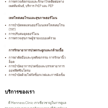
การตรวจคัดกรองและรักษาโรคติดต่อทาง
เพศสัมพันธ์, บริการ PrEP และ PEP
เทสโทสเตอโรนและสุขภาพฮอร์โมน
การบำบัดทดแทนฮอร์โมนเทสโทสเตอโรน
(TRT)
การปรับสมดุลฮอร์โมน
การตรวจสุขภาพผู้ชายแบบองค์รวม
การรักษาอาการปวดกระดูกและกล้ามเนื้อ
การผ่าตัดมือและจุลศัลยกรรม การรักษานิ้ว
ล็อค
การบำบัดอาการปวดข้อและบรรเทาอาการ
ออฟฟิศซินโดรม
การบำบัดด้วยโฟกัสช็อกเวฟและการฝังเข็ม
บริการของเรา
ที่ Menness Clinic เราเชี่ยวชาญในการดูแล