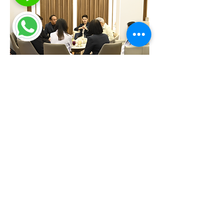
เส้นทางมายังคลินิกเมนเนส