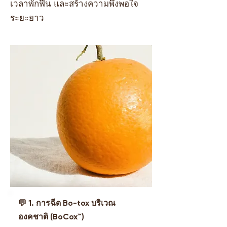
เวลาพักฟื้น และสร้างความพึงพอใจ
ระยะยาว
💬 1. การฉีด Bo-tox บริเวณ
องคชาติ (BoCox™)