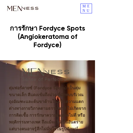
ME
NU
การรักษา Fordyce Spots
(Angiokeratoma of
Fordyce)
ตุ่มฟอร์ดายซ์ (Fordyce Spots) เป็นตุ่ม
ขนาดเล็ก สีแดงเข้มถึงม่วง ที่มักพบบริเวณ
ถุงอัณฑะและต้นขาด้านใน เป็นความแตก
ต่างทางกายวิภาคตามธรรมชาติ ไม่เกิดจาก
การติดเชื้อ การรักษาความสะอาดไม่ดี หรือ
พฤติกรรมทางเพศ ถึงแม้จะไม่เป็นอันตราย
แต่บางคนอาจรู้สึกไม่มั่นใจในรูปลักษณ์