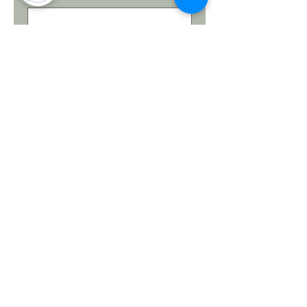
โปรดตรวจสอบให้แน่ใจว่าอีเมลนี้เป็น
อีเมลที่ถูกต้อง เนื่องจากเราจะใช้อีเมลนี้
ในการติดต่อคุณเกี่ยวกับคำขอรับบริการ
ของคุณ
โทรศัพท์
(จำเป็น)
โปรดระบุรายละเอียดเกี่ยวกับคำถาม
ของคุณ
(จำเป็น)
ส่ง
Thanks for submitting!