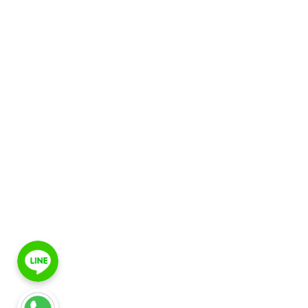
คลื่นกระแทกโฟกัสช็อคเวฟเพื่อเพิ่มประสิทธิภาพ
นพ.
ทางเพศ
นพ.
การบำบัดทดแทนฮอร์โมนเทสโทสเตอโรน
เว
บริการด้านสุขภาพทางเพศ
ช่
วางแผนการลดน้ำหนัก