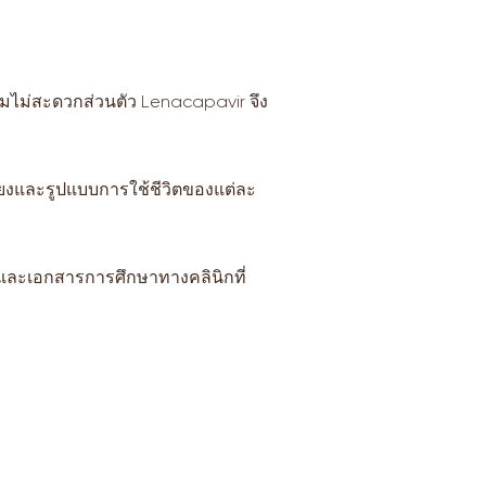
มไม่สะดวกส่วนตัว Lenacapavir จึง
่ยงและรูปแบบการใช้ชีวิตของแต่ละ
และเอกสารการศึกษาทางคลินิกที่
อเรา
ออนุมัติโฆษณาหรือประกาศเกี่ยวกับสถาน
 (ฆสพ.สบส.) เลขที่ 1736/2567
ใบอนุญาตประกอบกิจการ 10101060866