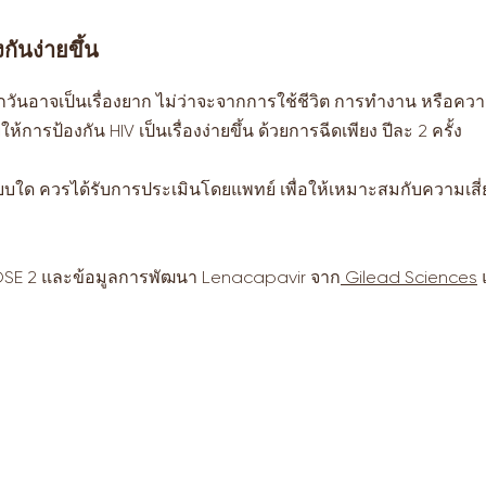
กันง่ายขึ้น
นอาจเป็นเรื่องยาก ไม่ว่าจะจากการใช้ชีวิต การทำงาน หรือควา
้การป้องกัน HIV เป็นเรื่องง่ายขึ้น ด้วยการฉีดเพียง ปีละ 2 ครั้ง
แบบใด ควรได้รับการประเมินโดยแพทย์ เพื่อให้เหมาะสมกับความเสี
POSE 2 และข้อมูลการพัฒนา Lenacapavir จาก
Gilead Sciences
ติดต่
มแพทย์
หนังสื
. ณัฐพล ลู่ชัยชนะ ว.52558 ศัลยแพทย์ระบบทางเดินปัสสาวะ
พยาบาล
.วัศพล สอนไทย ว.58298 ศัลยแพทย์ระบบทางเดินปัสสาวะ
เลขที่
. พงศธร สิทธิเสน ว.45552 ศัลยแพทย์กระดูกและข้อ