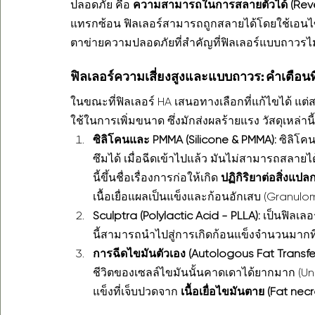
ปลอดภัย คือ 
ความสามารถในการสลายตัวได้ (Revers
แทรกซ้อน ฟิลเลอร์สามารถถูกสลายได้โดยใช้เอนไซม์
ตาข่ายความปลอดภัยที่สำคัญที่ฟิลเลอร์แบบถาวรไม
ฟิลเลอร์ความเสี่ยงสูงและแบบถาวร: คำเตือนที่ต
ในขณะที่ฟิลเลอร์ HA เสนอทางเลือกที่แก้ไขได้ แต
ใช้ในการเพิ่มขนาด ซึ่งมักส่งผลร้ายแรง วัสดุเหล่า
ซิลิโคนและ PMMA (Silicone & PMMA):
 ซิลิโค
ซึมได้ เมื่อฉีดเข้าไปแล้ว มันไม่สามารถสลายไ
นี้ขึ้นชื่อเรื่องการก่อให้เกิด 
ปฏิกิริยาต่อสิ่งแ
เนื้อเยื่อแผลเป็นแข็งและก้อนอักเสบ (Granulo
Sculptra (Polylactic Acid - PLLA):
 เป็นฟิลเลอ
นี้สามารถนำไปสู่การเกิดก้อนแข็งจำนวนมากที่ไ
การฉีดไขมันตัวเอง (Autologous Fat Transfer
ชีวิตของเซลล์ไขมันนั้นคาดเดาได้ยากมาก (Un
แข็งที่เจ็บปวดจาก 
เนื้อเยื่อไขมันตาย (Fat necr