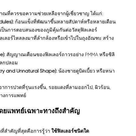
ณที่ควรขอความช่วยเหลือจากผู้เชี่ยวชาญ ได้แก่:
ules):
 ก้อนแข็งที่พัฒนาขึ้นหลายสัปดาห์หรือหลายเดือน
่งเป็นการตอบสนองของภูมิคุ้มกันต่อวัสดุฟิลเลอร์
ิลเลอร์ไหลลงมาที่ลำกล้องหรือเข้าไปในถุงอัณฑะ สร้าง
e):
 สัญญาณเตือนของฟิลเลอร์ถาวรอย่าง PMMA หรือซิลิ
แปลกปลอม
ry and Unnatural Shape):
 น้องชายดูบิดเบี้ยว หรือหนา
อาการปวดที่รุนแรงขึ้น, รอยแดงที่ลามออกไป, ผิวร้อน, 
นทางการแพทย์
ยโดยแพทย์เฉพาะทางถึงสำคัญ
ี่สำคัญที่สุดคือการรู้ว่า 
ใช้ฟิลเลอร์ชนิดใด