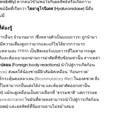
ibility)
 หากคนไข้ไม่พอใจกับผลลัพธ์หรือเกิดภาวะ
ฉีดที่เรียกว่า 
ไฮยาลูโรนิเดส (Hyaluronidase)
 นี่คือ
่มี
้องรู้
่สารอื่นๆ จำนวนมาก (ซึ่งหลายตัวเป็นแบบถาวร) ถูกนำมา
นี้มีความเสี่ยงสูงกว่ามากและแก้ไขได้ยากกว่ามาก
นเหลวและ PMMA เป็นฟิลเลอร์แบบถาวรที่ไม่สามารถดูด
ด้และต้องเอาออกผ่านการผ่าตัดที่ซับซ้อนเท่านั้น สารเหล่า
ปลกปลอม (Foreign body reactions)
 นำไปสู่การเกิดก้อน
mas) ส่งผลให้น้องชายมีผิวสัมผัสเหมือน "ก้อนกรวด"
ร์กระตุ้นคอลลาเจน (Biostimulatory filler) ในองคชาต สิ่ง
ม่สามารถปั้นแต่งได้ง่าย และต้องผ่าตัดออกเท่านั้น
):
 แม้จะดูเหมือนเป็นทางเลือกที่ "ธรรมชาติ" แต่การรอด
predictable) ไขมันที่ตายลงสามารถนำไปสู่การเกิดก้อน
osis)
 และผลลัพธ์ที่นิ่มยวบยาบไม่สม่ำเสมอ