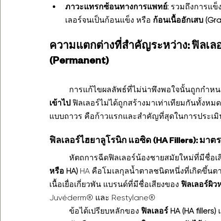
ภาวะแทรกซ้อนทางการแพทย์:
 รวมถึงการแข็งต
เลอร์จนเป็นก้อนแข็ง หรือ 
ก้อนเนื้ออักเสบ (G
ความแตกต่างที่สำคัญระหว่าง: ฟิลเลอ
(Permanent)
	การแก้ไขผลลัพธ์ที่ไม่น่าพึงพอใจนั้นถูกกำหน
เข้าไป
 ฟิลเลอร์ไม่ได้ถูกสร้างมาเท่าเทียมกันทั้ง
แบบถาวร คือก้าวแรกและสำคัญที่สุดในการประเม
ฟิลเลอร์ไฮยาลูโรนิก แอซิด (HA Fillers): ม
	หัตถการฉีดฟิลเลอร์น้องชายสมัยใหม่ที่มีชื่อเ
หรือ HA)
 HA คือโมเลกุลน้ำตาลชนิดหนึ่งที่เกิดขึ
เนื้อเยื่อเกี่ยวพัน แบรนด์ที่มีชื่อเสียงของ 
ฟิลเลอร์ผิวห
Juvéderm® และ Restylane®
	ข้อได้เปรียบหลักของ 
ฟิลเลอร์ HA (HA fillers)
 