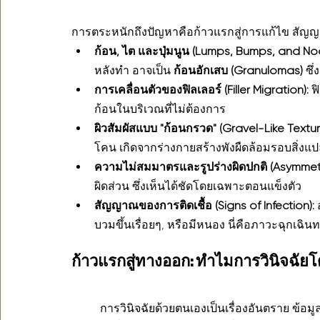
การตระหนักถึงปัญหาคือก้าวแรกสู่การแก้ไข สัญญา
ก้อน, ไต และปุ่มนูน (Lumps, Bumps, and Nod
หลังทำ อาจเป็น 
ก้อนอักเสบ (Granulomas)
 ซึ
การเคลื่อนตัวของฟิลเลอร์ (Filler Migration):
 ฟ
ก้อนในบริเวณที่ไม่ต้องการ
ผิวสัมผัสแบบ "ก้อนกรวด" (Gravel-Like Textur
โคน เกิดจากร่างกายสร้างพังผืดล้อมรอบสิ่ง
ความไม่สมมาตรและรูปร่างผิดปกติ (Asymmet
ผิดส่วน ซึ่งเห็นได้ชัดโดยเฉพาะตอนแข็งตัว
สัญญาณของการติดเชื้อ (Signs of Infection):
 
บวมขึ้นเรื่อยๆ, หรือมีหนอง นี่คือภาวะฉุกเฉิ
ก้าวแรกสู่ทางออก: ทำไมการวินิจฉั
	การวินิจฉัยด้วยตนเองเป็นเรื่องอันตราย ข้อมูลท